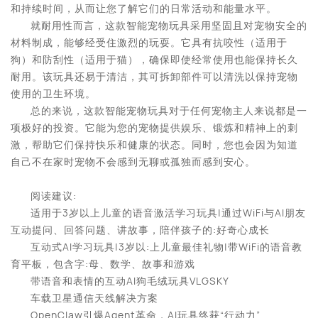
和持续时间，从而让您了解它们的日常活动和能量水平。
就耐用性而言，这款智能宠物玩具采用坚固且对宠物安全的
材料制成，能够经受住激烈的玩耍。它具有抗咬性（适用于
狗）和防刮性（适用于猫），确保即使经常使用也能保持长久
耐用。该玩具还易于清洁，其可拆卸部件可以清洗以保持宠物
使用的卫生环境。
总的来说，这款智能宠物玩具对于任何宠物主人来说都是一
项极好的投资。它能为您的宠物提供娱乐、锻炼和精神上的刺
激，帮助它们保持快乐和健康的状态。同时，您也会因为知道
自己不在家时宠物不会感到无聊或孤独而感到安心。
阅读建议:
适用于3岁以上儿童的语音激活学习玩具|通过WiFi与AI朋友
互动提问、回答问题、讲故事，陪伴孩子的:好奇心成长
互动式AI学习玩具|3岁以:上儿童最佳礼物|带WiFi的语音教
育平板，包含字:母、数学、故事和游戏
带语音和表情的互动AI狗毛绒玩具VLGSKY
车载卫星通信天线解决方案
OpenClaw引爆Agent革命，AI玩具终获“行动力”