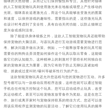
猫咪的天然猎物，从而让它们保持愉悦和专注。其他针对猫咪
的人工智能宠物玩具则使用激光来在地板或墙壁上产生移动的
光斑。猫咪喜欢追逐激光点，而这个玩具能够改变激光的图案
和速度，以保持游戏的趣味性。需要指出的是，这些激光玩具
在设计时考虑到了安全性，具有自动关闭功能，以防止猫咪过
度兴奋或感到沮丧。
除了能提供身体锻炼之外，这款人工智能宠物玩具还能帮助
保持宠物的大脑活跃。与该玩具进行互动游戏需要宠物进行思
考、解决问题并做出决策。例如，一个能释放零食的玩具可能
需要你的狗狗去弄清楚如何操作这个玩具以取出零食，这能锻
炼它们的认知能力。这种精神上的刺激对于那些长时间独自在
家的宠物来说尤为重要，因为它有助于防止无聊以及诸如啃
咬、抓挠或过度叫吠/嚎叫等破坏性行为的产生。
这款智能宠物玩具还允许您远程与您的宠物进行互动。许多
型号都可以与一款移动应用程序连接，这样您就可以通过智能
手机在任何地方控制这个玩具。您可以启动或停止玩具，改变
其运动模式，甚至可以给宠物发放零食作为奖励。这是在您工
作、旅行或离开家时与宠物保持联系的绝佳方式。您还可以使
用该应用程序监测宠物的玩耍活动，了解它们使用玩具的频率