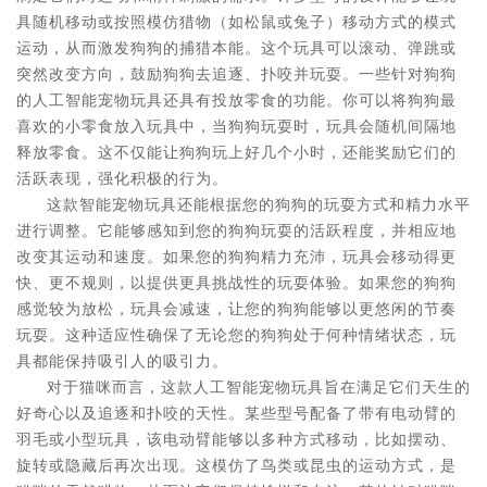
具随机移动或按照模仿猎物（如松鼠或兔子）移动方式的模式
运动，从而激发狗狗的捕猎本能。这个玩具可以滚动、弹跳或
突然改变方向，鼓励狗狗去追逐、扑咬并玩耍。一些针对狗狗
的人工智能宠物玩具还具有投放零食的功能。你可以将狗狗最
喜欢的小零食放入玩具中，当狗狗玩耍时，玩具会随机间隔地
释放零食。这不仅能让狗狗玩上好几个小时，还能奖励它们的
活跃表现，强化积极的行为。
这款智能宠物玩具还能根据您的狗狗的玩耍方式和精力水平
进行调整。它能够感知到您的狗狗玩耍的活跃程度，并相应地
改变其运动和速度。如果您的狗狗精力充沛，玩具会移动得更
快、更不规则，以提供更具挑战性的玩耍体验。如果您的狗狗
感觉较为放松，玩具会减速，让您的狗狗能够以更悠闲的节奏
玩耍。这种适应性确保了无论您的狗狗处于何种情绪状态，玩
具都能保持吸引人的吸引力。
对于猫咪而言，这款人工智能宠物玩具旨在满足它们天生的
好奇心以及追逐和扑咬的天性。某些型号配备了带有电动臂的
羽毛或小型玩具，该电动臂能够以多种方式移动，比如摆动、
旋转或隐藏后再次出现。这模仿了鸟类或昆虫的运动方式，是