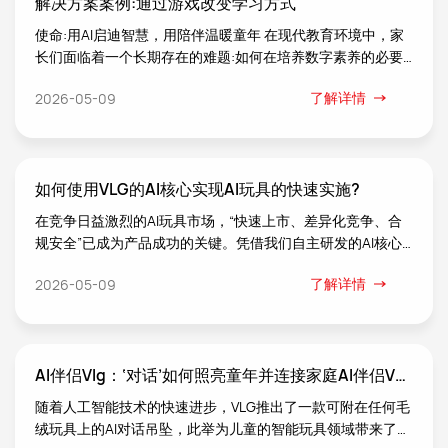
解决方案案例:通过游戏改变学习方式
使命:用AI启迪智慧，用陪伴温暖童年 在现代教育环境中，家
长们面临着一个长期存在的难题:如何在培养数字素养的必要
性与对以人为本的温暖关怀这一基本需求之间取得平衡。传统
了解详情
2026-05-09
的“教育”型屏幕往往导致被动消费，而标准玩具则缺乏能够挑
战成长心智的互动深度。 我们的AI陪伴玩具弥合了这一差
距，成为高科技智能与高触感情感支持之间的桥梁。
如何使用VLG的AI核心实现AI玩具的快速实施?
在竞争日益激烈的AI玩具市场，“快速上市、差异化竞争、合
规安全”已成为产品成功的关键。凭借我们自主研发的AI核心
技术和丰富的行业实施经验，我们为AI玩具量身打造了一套快
了解详情
2026-05-09
速开发方案，助您轻松突破技术壁垒，缩短开发周期，降低投
资成本，快速把握市场机遇。 接下来，我们将详细阐述我们
如何从四个方面协助您快速推出Al玩具产品:Al核心的核心优
势、开发计划的内在价值、全生命周期实施服务以及成功保证
AI伴侣Vlg：‘对话’如何照亮童年并连接家庭AI伴侣VLG:
体系。
随着人工智能技术的快速进步，VLG推出了一款可附在任何毛
绒玩具上的AI对话吊坠，此举为儿童的智能玩具领域带来了全