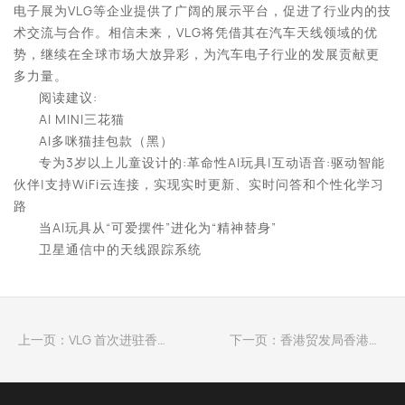
电子展为VLG等企业提供了广阔的展示平台，促进了行业内的技
术交流与合作。相信未来，VLG将凭借其在汽车天线领域的优
势，继续在全球市场大放异彩，为汽车电子行业的发展贡献更
多力量。
阅读建议:
AI MINI三花猫
Al多咪猫挂包款（黑）
专为3岁以上儿童设计的:革命性AI玩具|互动语音:驱动智能
伙伴|支持WiFi云连接，实现实时更新、实时问答和个性化学习
路
当AI玩具从“可爱摆件”进化为“精神替身”
卫星通信中的天线跟踪系统
上一页：VLG 首次进驻香港-深圳创新园，开启国际化扩张之路
下一页：香港贸发局香港礼品与高端商品展销会