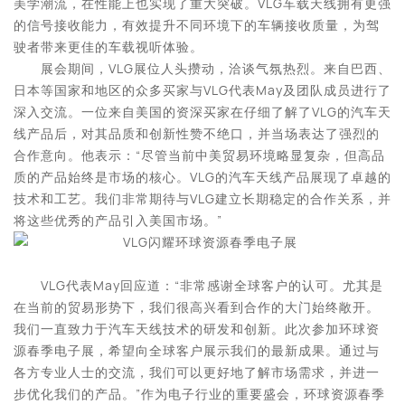
美学潮流，在性能上也实现了重大突破。VLG车载天线拥有更强
的信号接收能力，有效提升不同环境下的车辆接收质量，为驾
驶者带来更佳的车载视听体验。
展会期间，VLG展位人头攒动，洽谈气氛热烈。来自巴西、
日本等国家和地区的众多买家与VLG代表May及团队成员进行了
深入交流。一位来自美国的资深买家在仔细了解了VLG的汽车天
线产品后，对其品质和创新性赞不绝口，并当场表达了强烈的
合作意向。他表示：“尽管当前中美贸易环境略显复杂，但高品
质的产品始终是市场的核心。VLG的汽车天线产品展现了卓越的
技术和工艺。我们非常期待与VLG建立长期稳定的合作关系，并
将这些优秀的产品引入美国市场。”
VLG代表May回应道：“非常感谢全球客户的认可。尤其是
在当前的贸易形势下，我们很高兴看到合作的大门始终敞开。
我们一直致力于汽车天线技术的研发和创新。此次参加环球资
源春季电子展，希望向全球客户展示我们的最新成果。通过与
各方专业人士的交流，我们可以更好地了解市场需求，并进一
步优化我们的产品。”作为电子行业的重要盛会，环球资源春季