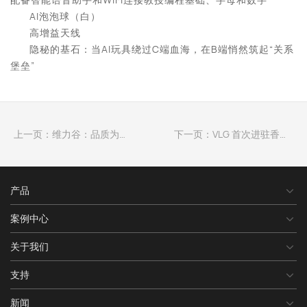
AI泡泡球（白）
高增益天线
隐秘的基石：当AI玩具绕过C端血海，在B端悄然筑起“关系
堡垒”
上一页：维力谷：品质为基，全员共筑质量长城
下一页：VLG 首次进驻香港-深圳创新园，开启国际化扩张之路
产品
案例中心
关于我们
支持
新闻