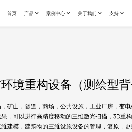
首页
产品
案例中心
关于我们
支持
AI伴侣玩具案例
公司简介
技术支持
AI玩具解决方案案例
企业文化
产品定制
AI玩具解决方案
AI其它产品案例
服务优势
下载中心
与环境重构设备（测绘型背
公司实力
发展历史
场，矿山，隧道，商场，公共设施，工业厂房，变电
荣誉证书
果，可以进行高精度移动的三维激光扫描，3D重
三维建模，建筑物的三维设施设备的管理，复原，更
全球业务